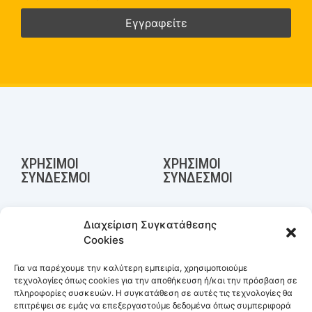
ΧΡΉΣΙΜΟΙ
ΧΡΉΣΙΜΟΙ
ΣΎΝΔΕΣΜΟΙ
ΣΎΝΔΕΣΜΟΙ
Ελληνική Συνομοσπονδία
Υπουργείο Ανάπτυξης και
Διαχείριση Συγκατάθεσης
Εμπορίου &
Επενδύσεων
Cookies
Επιχειρηματικότητας
Γενικό Εμπορικό Μητρώο
Επιμελητήριο Αρκαδίας
(Γ.Ε.ΜΗ.)
Για να παρέχουμε την καλύτερη εμπειρία, χρησιμοποιούμε
Σύνδεσμος Επιχειρήσεων
Gov.gr - Επιχειρηματική
τεχνολογίες όπως cookies για την αποθήκευση ή/και την πρόσβαση σε
Βιομηχανικής Περιοχής
δραστηριότητα
πληροφορίες συσκευών. Η συγκατάθεση σε αυτές τις τεχνολογίες θα
Τρίπολης
επιτρέψει σε εμάς να επεξεργαστούμε δεδομένα όπως συμπεριφορά