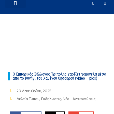
ΕΜΠΟΡΙΚΆ ΘΈΜΑΤΑ
ΝΈΑ – ΑΝΑΚΟΙΝΏΣΕΙΣ
Ο Εμπορικός Σύλλογος Τρίπολης χαρίζει χαμόγελα μέσα
από το Κυνήγι του Χαμένου Θησαυρού (video – pics)
20 Δεκεμβρίου, 2025
Δελτία Τύπου
,
Εκδηλώσεις
,
Νέα - Ανακοινώσεις