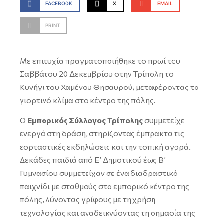
FACEBOOK
X
EMAIL
PRINT
Με επιτυχία πραγματοποιήθηκε το πρωί του
Σαββάτου 20 Δεκεμβρίου στην Τρίπολη το
Κυνήγι του Χαμένου Θησαυρού, μεταφέροντας το
γιορτινό κλίμα στο κέντρο της πόλης.
Ο
Εμπορικός Σύλλογος Τρίπολης
συμμετείχε
ενεργά στη δράση, στηρίζοντας έμπρακτα τις
εορταστικές εκδηλώσεις και την τοπική αγορά.
Δεκάδες παιδιά από Ε’ Δημοτικού έως Β’
Γυμνασίου συμμετείχαν σε ένα διαδραστικό
παιχνίδι με σταθμούς στο εμπορικό κέντρο της
πόλης, λύνοντας γρίφους με τη χρήση
τεχνολογίας και αναδεικνύοντας τη σημασία της