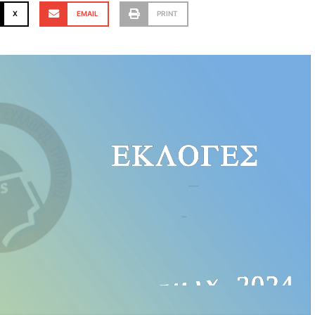
X
EMAIL
PRINT