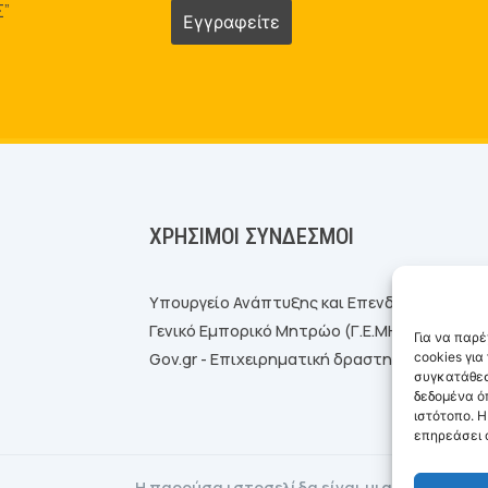
Σ”
ΧΡΉΣΙΜΟΙ ΣΎΝΔΕΣΜΟΙ
Υπουργείο Ανάπτυξης και Επενδύσεων
Γενικό Εμπορικό Μητρώο (Γ.Ε.ΜΗ.)
Για να παρ
cookies γι
Gov.gr - Επιχειρηματική δραστηριότητα
συγκατάθεσ
δεδομένα ό
ιστότοπο. 
επηρεάσει α
Η παρούσα ιστοσελίδα είναι μια ευγενική 