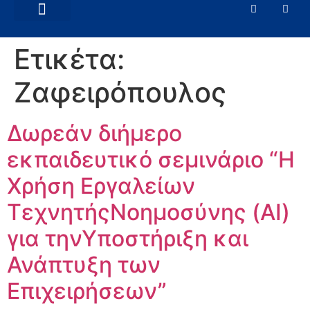
ΕΜΠΟΡΙΚΆ ΘΈΜΑΤΑ
ΝΈΑ – ΑΝΑΚΟΙΝΏΣΕΙΣ
Ετικέτα:
Ζαφειρόπουλος
Δωρεάν διήμερο
εκπαιδευτικό σεμινάριο “Η
Χρήση Εργαλείων
ΤεχνητήςΝοημοσύνης (AI)
για τηνΥποστήριξη και
Ανάπτυξη των
Επιχειρήσεων”