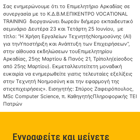
Σας ενημερώνουμε ότι το Επιμελητήριο Αρκαδίας σε
συνεργασία με το Κ.Δ.Β.Μ.ΕΠΙΚΕΝΤΡΟ VOCATIONAL
TRAINING διοργανώνει δωρεάν διήμερο εκπαιδευτικό
σεμινάριο Δευτέρα 23 και Τετάρτη 25 Ιουνίου, με
τίτλο: “Η Χρήση Εργαλείων ΤεχνητήςΝοημοσύνης (AI)
για τηνΥποστήριξη και Ανάπτυξη των Επιχειρήσεων”,
στην αίθουσα εκδηλώσεων τουΕπιμελητηρίου
Αρκαδίας, 25ης Μαρτίου & Πανός 21, Τρίπολη(είσοδος
από 25ης Μαρτίου). Εκμεταλλευτείτετη μοναδική
ευκαιρία να ενημερωθείτε γιατις τελευταίες εξελίξεις
στην Τεχνητή Νοημοσύνη και την εφαρμογή της
στιςεπιχειρήσεις». Εισηγητής: Σπύρος Ζαφειρόπουλος,
MSc Computer Science, π. ΚαθηγητήςΠληροφορικής ΤΕΙ
Πατρών
Εγγραφείτε και μείνετε