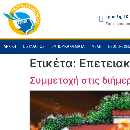
στο
περιεχόμενο
Τρίπολη, ΤΚ
Σπετσεροπούλ
ΑΡΧΙΚΉ
Ο ΣΎΛΛΟΓΟΣ
ΕΜΠΟΡΙΚΆ ΘΈΜΑΤΑ
ΜΈΛΗ
ΕΞΩΣΤΡΈΦΕΙ
Ετικέτα:
Επετεια
Συμμετοχή στις διήμε