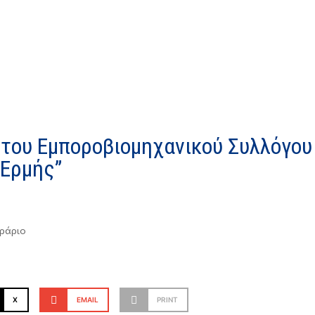
του Εμποροβιομηχανικού Συλλόγου
 Ερμής”
5
ράριο
X
EMAIL
PRINT