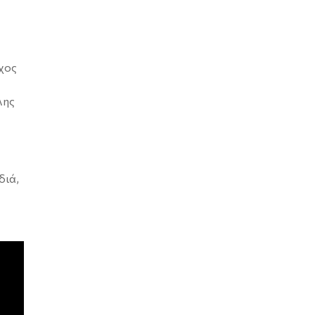
χος
λης
διά,