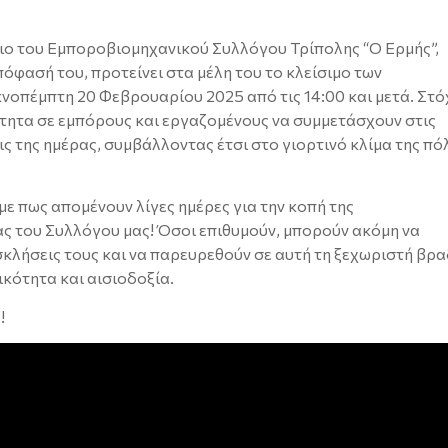
ιο του Εμποροβιομηχανικού Συλλόγου Τρίπολης “Ο Ερμής”,
όφασή του, προτείνει στα μέλη του το κλείσιμο των
νοπέμπτη 20 Φεβρουαρίου 2025 από τις 14:00 και μετά. Στό
τότητα σε εμπόρους και εργαζομένους να συμμετάσχουν στις
ς της ημέρας, συμβάλλοντας έτσι στο γιορτινό κλίμα της πό
με πως απομένουν λίγες ημέρες για την κοπή της
ς του Συλλόγου μας! Όσοι επιθυμούν, μπορούν ακόμη να
κλήσεις τους και να παρευρεθούν σε αυτή τη ξεχωριστή βρα
ικότητα και αισιοδοξία.
!