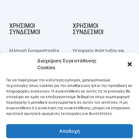
ΧΡΉΣΙΜΟΙ
ΧΡΉΣΙΜΟΙ
ΣΎΝΔΕΣΜΟΙ
ΣΎΝΔΕΣΜΟΙ
Ελληνική Συνομοσπονδία
Υπουργείο Ανάπτυξης και
Εμπορίου &
Επενδύσεων
Διαχείριση Συγκατάθεσης
Επιχειρηματικότητας
Γενικό Εμπορικό Μητρώο
Cookies
Επιμελητήριο Αρκαδίας
(Γ.Ε.ΜΗ.)
Σύνδεσμος Επιχειρήσεων
Gov.gr - Επιχειρηματική
Για να παρέχουμε την καλύτερη εμπειρία, χρησιμοποιούμε
Βιομηχανικής Περιοχής
δραστηριότητα
τεχνολογίες όπως cookies για την αποθήκευση ή/και την πρόσβαση σε
Τρίπολης
πληροφορίες συσκευών. Η συγκατάθεση σε αυτές τις τεχνολογίες θα
Δήμος Τρίπολης
επιτρέψει σε εμάς να επεξεργαστούμε δεδομένα όπως συμπεριφορά
περιήγησης ή μοναδικά αναγνωριστικά σε αυτόν τον ιστότοπο. Η μη
Περιφέρεια Πελοποννήσου
συγκατάθεση ή η ανάκληση της συγκατάθεσης, μπορεί να επηρεάσει
αρνητικά αρνητικά ορισμένες λειτουργίες και δυνατότητες.
Αποδοχή