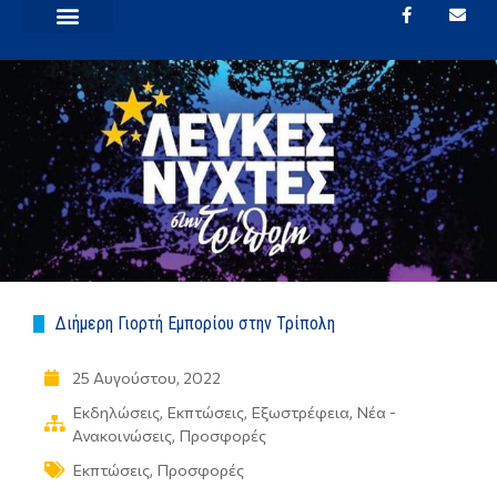
Διήμερη Γιορτή Εμπορίου στην Τρίπολη
25 Αυγούστου, 2022
Εκδηλώσεις
,
Εκπτώσεις
,
Εξωστρέφεια
,
Νέα -
Ανακοινώσεις
,
Προσφορές
Εκπτώσεις
,
Προσφορές